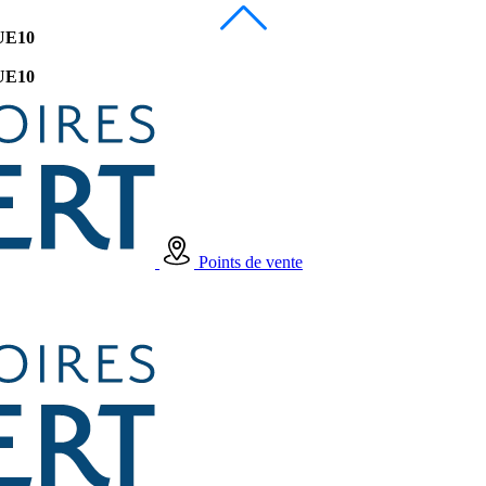
UE10
UE10
Points de vente