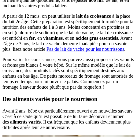
la même quantité quotidienne, sans dépasser
800 mL
de lait, et en
incluant les autres produits laitiers.
A partir de 12 mois, on peut utiliser le
lait de croissance
à la place
du lait 2e âge. Cette préparation est spécifiquement formulée pour la
nutrition des enfants de 1 à 3 ans. Moins concentré en protéines et
en sel (chlorure de sodium) que le lait de vache, le lait de croissance
est enrichi en
fer
, en
vitamines
, et en
acides gras essentiels
. Avant
l’âge de 3 ans, le lait de vache demeure inadapté : pour en savoir
plus, lisez notre article
Pas de lait de vache pour les nourrissons
.
Pour varier les consistances, vous pouvez aussi proposer des yaourts
et fromages blancs à votre bébé. Sur le même modèle que le lait de
croissance, des produits lactés sont spécifiquement destinés aux
enfants en bas âge. De petits morceaux de fromage sont autorisés de
temps en temps pour lui ouvrir le palais. Commencez par un
fromage à saveur douce plutôt que par du roquefort !
Des aliments variés pour le nourrisson
Avant 2 ans, bébé est particulièrement ouvert aux nouvelles saveurs.
C’est à ce stade qu’il est possible de lui faire découvrir et aimer
des
aliments variés
. Il est fréquent que les enfants deviennent plus
difficiles après leur 2e anniversaire.