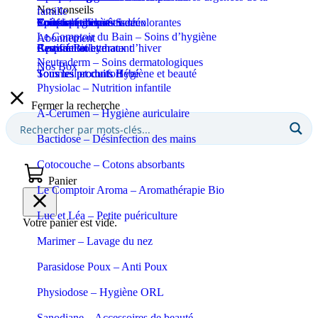
Nos conseils
famille
Coupe-ongles et ciseaux
Puériculture
Confort et bien-être
Tous les produits Santé
Epilation et crèmes décolorantes
Soins spécifiques
Soins solaires
Le Comptoir du Bain – Soins d’hygiène
Abonnement
Apaisant et hydratant
Certifié Bio
Respiration et maux d’hiver
Eaux de toilette
Neutraderm – Soins dermatologiques
Nos Box
Sommeil et confort
Tous les produits Bébé
Tous les produits Hygiène et beauté
Physiolac – Nutrition infantile
Fermer la recherche
A-Cerumen – Hygiène auriculaire
Bactidose – Désinfection des mains
Cotocouche – Cotons absorbants
Panier
Le Comptoir Aroma – Aromathérapie Bio
Luc et Léa – Petite puériculture
Votre panier est vide.
Marimer – Lavage du nez
Parasidose Poux – Anti Poux
Physiodose – Hygiène ORL
Sanodiane – Accessoires de beauté