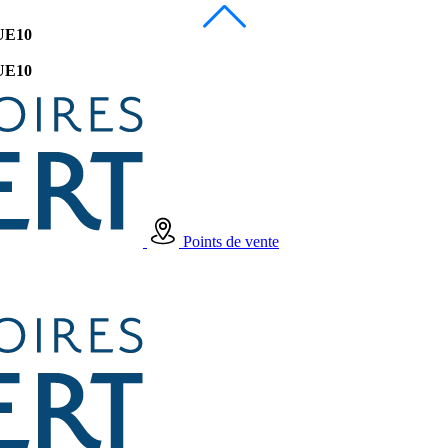
UE10
UE10
Points de vente