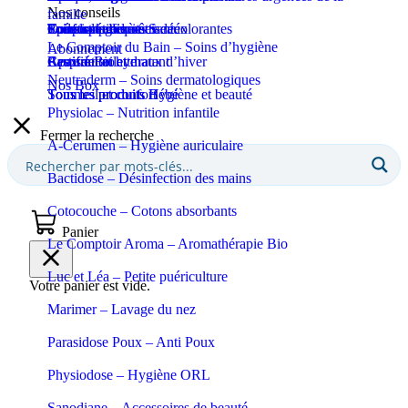
Nos conseils
famille
Coupe-ongles et ciseaux
Puériculture
Confort et bien-être
Tous les produits Santé
Epilation et crèmes décolorantes
Soins spécifiques
Soins solaires
Le Comptoir du Bain – Soins d’hygiène
Abonnement
Apaisant et hydratant
Certifié Bio
Respiration et maux d’hiver
Eaux de toilette
Neutraderm – Soins dermatologiques
Nos Box
Sommeil et confort
Tous les produits Bébé
Tous les produits Hygiène et beauté
Physiolac – Nutrition infantile
Fermer la recherche
A-Cerumen – Hygiène auriculaire
Bactidose – Désinfection des mains
Cotocouche – Cotons absorbants
Panier
Le Comptoir Aroma – Aromathérapie Bio
Luc et Léa – Petite puériculture
Votre panier est vide.
Marimer – Lavage du nez
Parasidose Poux – Anti Poux
Physiodose – Hygiène ORL
Sanodiane – Accessoires de beauté