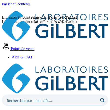
Passer au contenu
Livraison en point relais offerte
dès 49€ d'achat
Livraison en point relais offerte
dès 49€ d'achat
Points de vente
Aide & FAQ