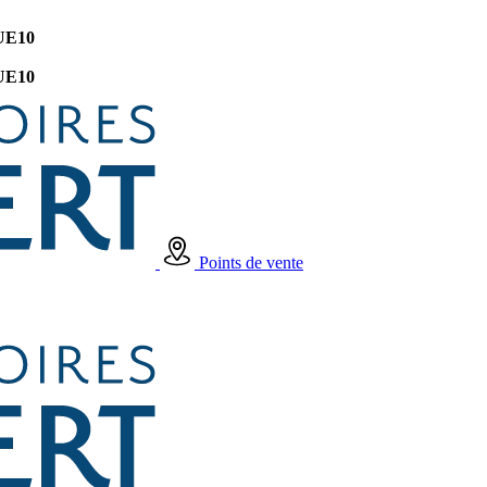
UE10
UE10
Points de vente