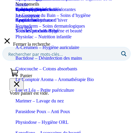
Nos conseils
famille
Coupe-ongles et ciseaux
Puériculture
Confort et bien-être
Tous les produits Santé
Epilation et crèmes décolorantes
Soins spécifiques
Soins solaires
Le Comptoir du Bain – Soins d’hygiène
Abonnement
Apaisant et hydratant
Certifié Bio
Respiration et maux d’hiver
Eaux de toilette
Neutraderm – Soins dermatologiques
Nos Box
Sommeil et confort
Tous les produits Bébé
Tous les produits Hygiène et beauté
Physiolac – Nutrition infantile
Fermer la recherche
A-Cerumen – Hygiène auriculaire
Bactidose – Désinfection des mains
Cotocouche – Cotons absorbants
Panier
Le Comptoir Aroma – Aromathérapie Bio
Luc et Léa – Petite puériculture
Votre panier est vide.
Marimer – Lavage du nez
Parasidose Poux – Anti Poux
Physiodose – Hygiène ORL
Sanodiane – Accessoires de beauté