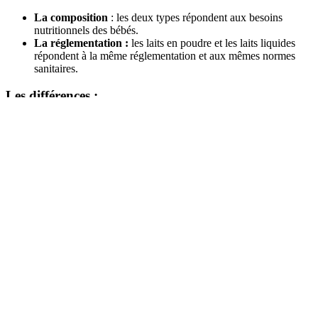
La composition
: les deux types répondent aux besoins
nutritionnels des bébés.
La réglementation :
les laits en poudre et les laits liquides
répondent à la même réglementation et aux mêmes normes
sanitaires.
Les différences :
Le
pourcentage en eau à l’état brut :
le
lait de
croissance
en poudre, c’est
du lait de croissance
liquide qui
a été déshydraté. Mais dès que l’eau est ajoutée au lait en
poudre au moment de la reconstitution, il n’y a plus de
différence.
Le conditionnement :
en boîte métallique, carton ou parfois
sachet pour le lait en poudre, et dans une bouteille pour le lait
liquide.
La conservation :
après ouverture, en moyenne 4 semaines à
température ambiante et dans un endroit frais et sec pour du
lait en poudre, contre 48h au réfrigérateur pour une bouteille
de lait liquide ouverte.
La préparation :
le lait en poudre nécessite une préparation,
mais permet de choisir son eau adaptée à bébé. Le lait liquide
est lui prêt à l’emploi.